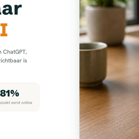
aar
I
an ChatGPT,
ichtbaar is
81%
zoekt eerst online