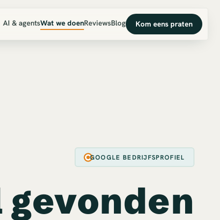
AI & agents
Wat we doen
Reviews
Blog
Kom eens praten
GOOGLE BEDRIJFSPROFIEL
l gevonden