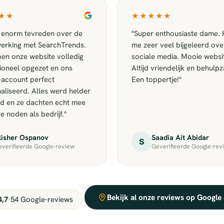
★★
★★★★★
jn enorm tevreden over de
"Super enthousiaste dame. 
erking met SearchTrends.
me zeer veel bijgeleerd ove
en onze website volledig
sociale media. Mooie websi
ioneel opgezet en ons
Altijd vriendelijk en behulp
account perfect
Een toppertje!"
aliseerd. Alles werd helder
gd en ze dachten echt mee
e noden als bedrijf."
lisher Ospanov
Saadia Ait Abidar
S
verifieerde Google-review
Geverifieerde Google-rev
Bekijk al onze reviews op Google
4,7
·
54 Google-reviews