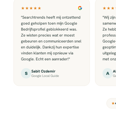
★★★★★
★★★
"Searchtrends heeft mij ontzettend
"Wij zi
goed geholpen toen mijn Google
samenw
Bedrijfsprofiel geblokkeerd was.
Ze hebb
Ze wisten precies wat er moest
profess
gebeuren en communiceerden snel
Google-
en duidelijk. Dankzij hun expertise
geoptim
vinden klanten mij opnieuw via
uitgele
Google. Echt een aanrader!"
met onz
Sabit Ozdemir
A
S
A
Google Local Guide
Ge
★