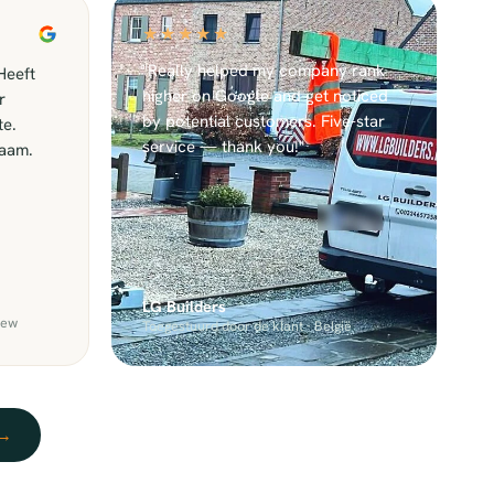
★★★★★
"Really helped my company rank
Heeft
higher on Google and get noticed
r
by potential customers. Five-star
te.
service — thank you!"
zaam.
LG Builders
iew
Toegestuurd door de klant · België
→